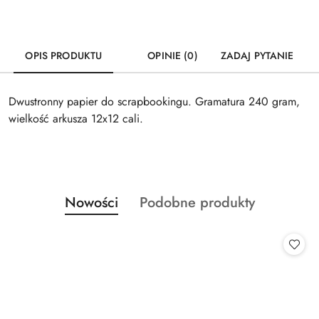
OPIS PRODUKTU
OPINIE (0)
ZADAJ PYTANIE
Dwustronny papier do scrapbookingu. Gramatura 240 gram,
wielkość arkusza 12x12 cali.
Produkty
Produkty
Nowości
Podobne produkty
Pomiń karuzelę produktów
o
o
statusie:
statusie: