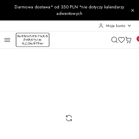
Przejdź do treści głównej
Przejdź do wyszukiwarki
Przejdź do moje konto
Przejdź do menu głównego
Przejdź do opisu produktu
Przejdź do stopki
Darmowa dostawa* od 350 PLN *nie dotyczy kalendarzy
adwentowych
Moje konto