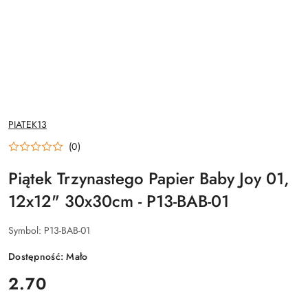
NAZWA
PIATEK13
PRODUCENTA:
(0)
Piątek Trzynastego Papier Baby Joy 01,
12x12" 30x30cm - P13-BAB-01
Symbol:
P13-BAB-01
Dostępność:
Mało
cena:
2.70