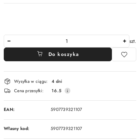
Ilość
szt.
Do koszyka
Dostępność
Wysyłka w ciągu:
4 dni
i
Cena przesyłki:
16.5
dostawa
EAN:
5907739321107
Własny kod:
5907739321107