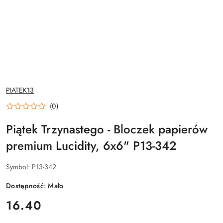
NAZWA
PIATEK13
PRODUCENTA:
(0)
Piątek Trzynastego - Bloczek papierów
premium Lucidity, 6x6" P13-342
Symbol:
P13-342
Dostępność:
Mało
cena:
16.40