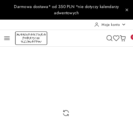
Przejdź do treści głównej
Przejdź do wyszukiwarki
Przejdź do moje konto
Przejdź do menu głównego
Przejdź do opisu produktu
Przejdź do stopki
Darmowa dostawa* od 350 PLN *nie dotyczy kalendarzy
adwentowych
Moje konto