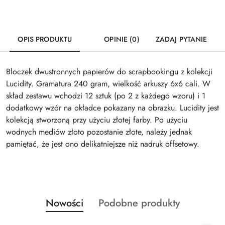
OPIS PRODUKTU
OPINIE (0)
ZADAJ PYTANIE
Bloczek dwustronnych papierów do scrapbookingu z kolekcji
Lucidity. Gramatura 240 gram, wielkość arkuszy 6x6 cali. W
skład zestawu wchodzi 12 sztuk (po 2 z każdego wzoru) i 1
dodatkowy wzór na okładce pokazany na obrazku. Lucidity jest
kolekcją stworzoną przy użyciu złotej farby. Po użyciu
wodnych mediów złoto pozostanie złote, należy jednak
pamiętać, że jest ono delikatniejsze niż nadruk offsetowy.
Produkty
Produkty
Nowości
Podobne produkty
Pomiń karuzelę produktów
o
o