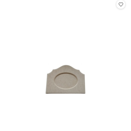
statusie:
statusie: