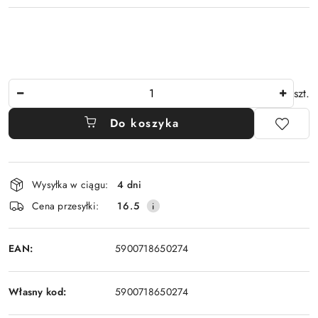
Ilość
szt.
Do koszyka
Dostępność
Wysyłka w ciągu:
4 dni
i
Cena przesyłki:
16.5
dostawa
EAN:
5900718650274
Własny kod:
5900718650274