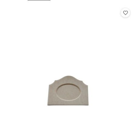
o
o
statusie:
statusie: