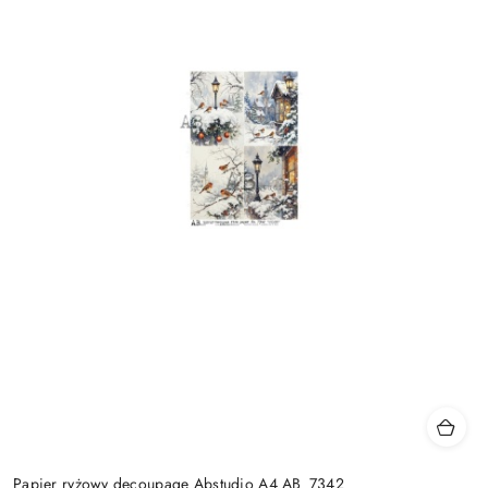
Papier ryżowy decoupage Abstudio A4 AB_7342