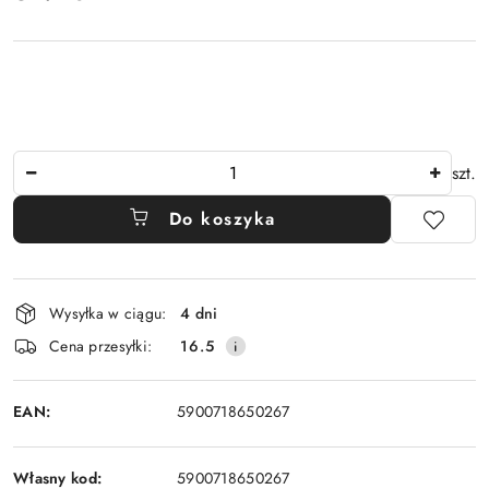
Ilość
szt.
Do koszyka
Dostępność
Wysyłka w ciągu:
4 dni
i
Cena przesyłki:
16.5
dostawa
EAN:
5900718650267
Własny kod:
5900718650267