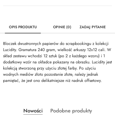
OPIS PRODUKTU
OPINIE (0)
ZADAJ PYTANIE
Bloczek dwustronnych papierów do scrapbookingu z kolekcji
Lucidity. Gramatura 240 gram, wielkość arkuszy 12x12 cali. W
skład zestawu wchodzi 12 sztuk (po 2 z każdego wzoru) i 1
dodatkowy wzór na okładce pokazany na obrazku. Lucidity jest
kolekcją stworzoną przy użyciu złotej farby. Po użyciu
wodnych mediów złoto pozostanie złote, należy jednak
pamiętać, że jest ono delikatniejsze niż nadruk offsetowy.
Produkty
Produkty
Nowości
Podobne produkty
Pomiń karuzelę produktów