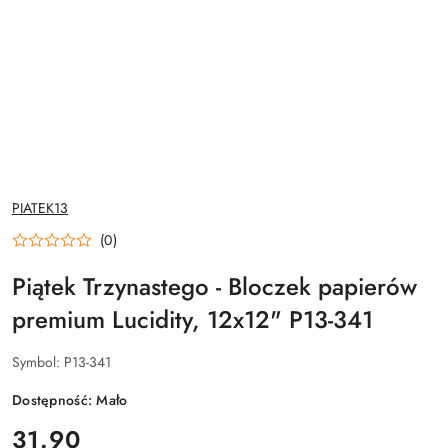
NAZWA
PIATEK13
PRODUCENTA:
(0)
Piątek Trzynastego - Bloczek papierów
premium Lucidity, 12x12" P13-341
Symbol:
P13-341
Dostępność:
Mało
cena:
31.90