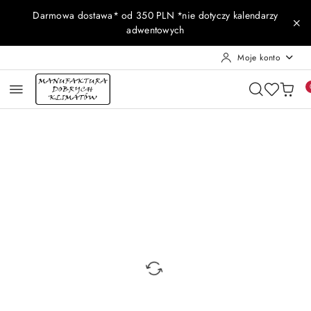
Przejdź do treści głównej
Przejdź do wyszukiwarki
Przejdź do moje konto
Przejdź do menu głównego
Przejdź do opisu produktu
Przejdź do stopki
Darmowa dostawa* od 350 PLN *nie dotyczy kalendarzy
adwentowych
Moje konto