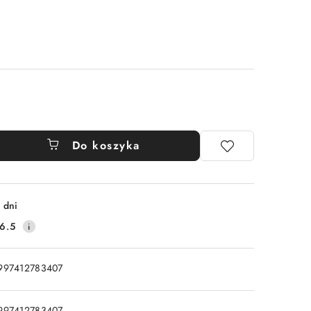
Do koszyka
 dni
6.5
997412783407
997412783407