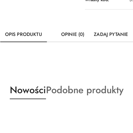
OPIS PRODUKTU
OPINIE (0)
ZADAJ PYTANIE
Produkty
Produkty
Nowości
Podobne produkty
o
o
statusie:
statusie: