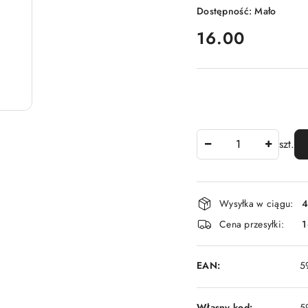
Dostępność:
Mało
cena:
16.00
Ilość
szt.
Dostępność
Wysyłka w ciągu:
4
i
Cena przesyłki:
1
dostawa
EAN:
5
Własny kod:
5