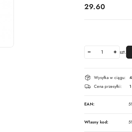
cena:
29.60
Ilość
szt.
Dostępność
Wysyłka w ciągu:
4
i
Cena przesyłki:
1
dostawa
EAN:
5
Własny kod:
5