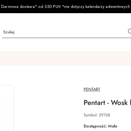
Darmowa dostawa* od 350 PLN *nie dotyczy kalendarzy adwentowych
NAZWA
PENTART
PRODUCENTA:
Pentart - Wosk 
Symbol:
29768
Dostępność:
Mało