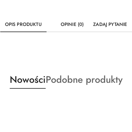
OPIS PRODUKTU
OPINIE (0)
ZADAJ PYTANIE
Produkty
Produkty
Nowości
Podobne produkty
o
o
statusie:
statusie: