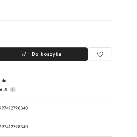
Do koszyka
 dni
6.5
997412798340
997412798340