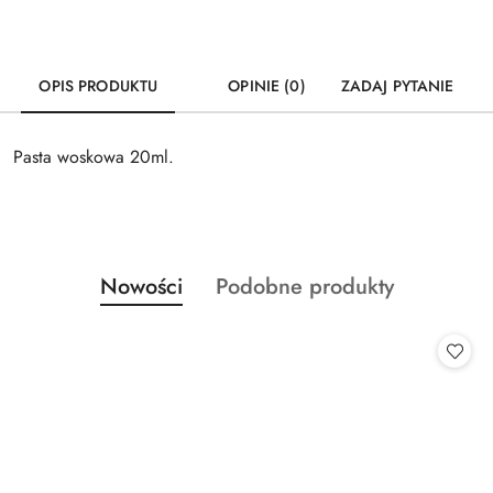
OPIS PRODUKTU
OPINIE (0)
ZADAJ PYTANIE
Pasta woskowa 20ml.
Produkty
Produkty
Nowości
Podobne produkty
Pomiń karuzelę produktów
o
o
statusie:
statusie: