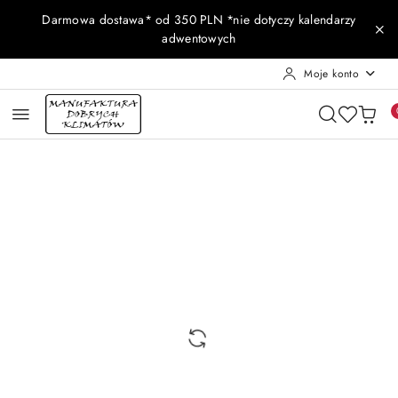
Przejdź do treści głównej
Przejdź do wyszukiwarki
Przejdź do moje konto
Przejdź do menu głównego
Przejdź do opisu produktu
Przejdź do stopki
Darmowa dostawa* od 350 PLN *nie dotyczy kalendarzy
adwentowych
Moje konto