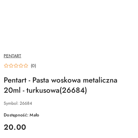
NAZWA
PENTART
PRODUCENTA:
(0)
Pentart - Pasta woskowa metaliczna
20ml - turkusowa(26684)
Symbol:
26684
Dostępność:
Mało
cena:
20.00