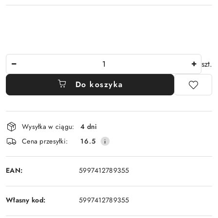
Ilość
szt.
Do koszyka
Dostępność
Wysyłka w ciągu:
4 dni
i
Cena przesyłki:
16.5
dostawa
EAN:
5997412789355
Własny kod:
5997412789355