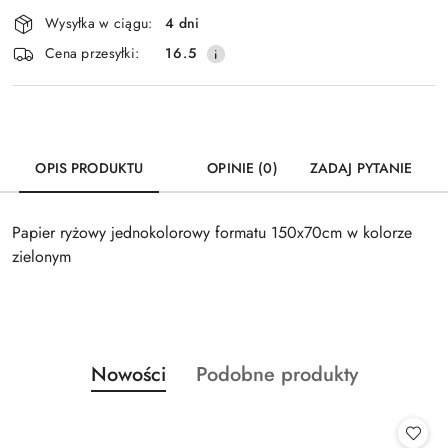
Dostępność
Wysyłka w ciągu:
4 dni
i
Cena przesyłki:
16.5
dostawa
OPIS PRODUKTU
OPINIE (0)
ZADAJ PYTANIE
Papier ryżowy jednokolorowy formatu 150x70cm w kolorze
zielonym
Produkty
Produkty
Nowości
Podobne produkty
Pomiń karuzelę produktów
o
o
statusie:
statusie: