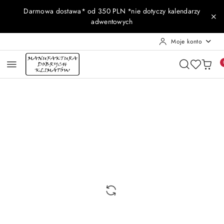
Przejdź do treści głównej
Przejdź do wyszukiwarki
Przejdź do moje konto
Przejdź do menu głównego
Przejdź do opisu produktu
Przejdź do stopki
Darmowa dostawa* od 350 PLN *nie dotyczy kalendarzy
adwentowych
Moje konto