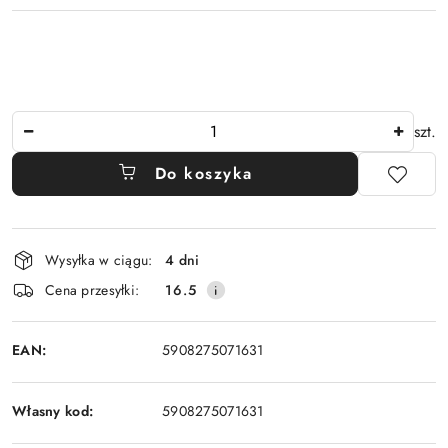
Ilość
szt.
Do koszyka
Dostępność
Wysyłka w ciągu:
4 dni
i
Cena przesyłki:
16.5
dostawa
EAN:
5908275071631
Własny kod:
5908275071631