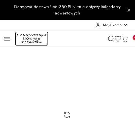
Przejdź do treści głównej
Przejdź do wyszukiwarki
Przejdź do moje konto
Przejdź do menu głównego
Przejdź do opisu produktu
Przejdź do stopki
Darmowa dostawa* od 350 PLN *nie dotyczy kalendarzy
adwentowych
Moje konto