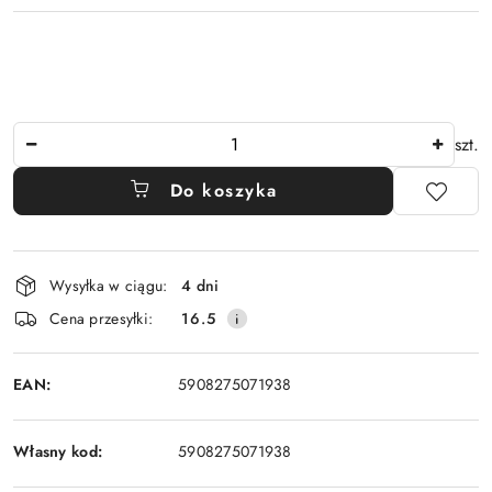
Ilość
szt.
Do koszyka
Dostępność
Wysyłka w ciągu:
4 dni
i
Cena przesyłki:
16.5
dostawa
EAN:
5908275071938
Własny kod:
5908275071938