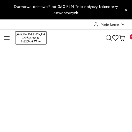
Przejdź do treści głównej
Przejdź do wyszukiwarki
Przejdź do moje konto
Przejdź do menu głównego
Przejdź do opisu produktu
Przejdź do stopki
Darmowa dostawa* od 350 PLN *nie dotyczy kalendarzy
adwentowych
Moje konto