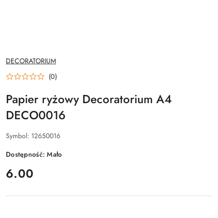
NAZWA
DECORATORIUM
PRODUCENTA:
(0)
Papier ryżowy Decoratorium A4
DECO0016
Symbol:
12650016
Dostępność:
Mało
cena:
6.00