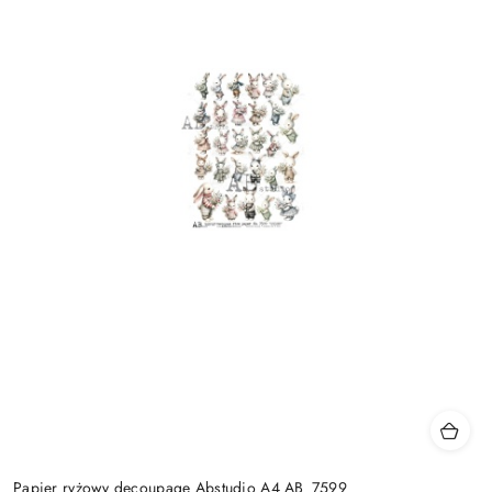
Papier ryżowy decoupage Abstudio A4 AB_7599