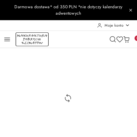
Przejdź do treści głównej
Przejdź do wyszukiwarki
Przejdź do moje konto
Przejdź do menu głównego
Przejdź do opisu produktu
Przejdź do stopki
Darmowa dostawa* od 350 PLN *nie dotyczy kalendarzy
adwentowych
Moje konto