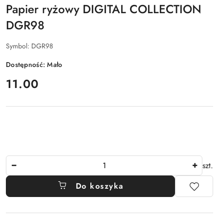
Papier ryżowy DIGITAL COLLECTION
DGR98
Symbol:
DGR98
Dostępność:
Mało
cena:
11.00
Ilość
szt.
Do koszyka