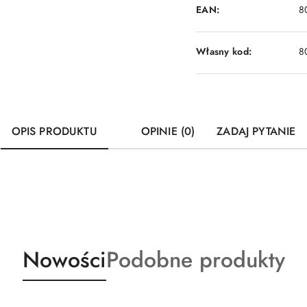
EAN:
8
Własny kod:
8
OPIS PRODUKTU
OPINIE (0)
ZADAJ PYTANIE
Produkty
Produkty
Nowości
Podobne produkty
o
o