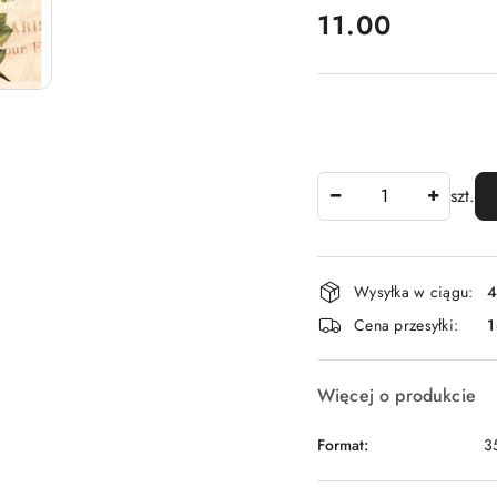
cena:
11.00
Ilość
szt.
Dostępność
Wysyłka w ciągu:
4
i
Cena przesyłki:
1
dostawa
Więcej o produkcie
Format:
3