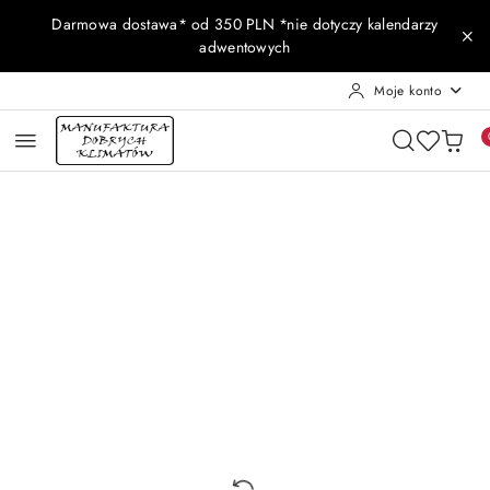
Przejdź do treści głównej
Przejdź do wyszukiwarki
Przejdź do moje konto
Przejdź do menu głównego
Przejdź do opisu produktu
Przejdź do stopki
Darmowa dostawa* od 350 PLN *nie dotyczy kalendarzy
adwentowych
Moje konto