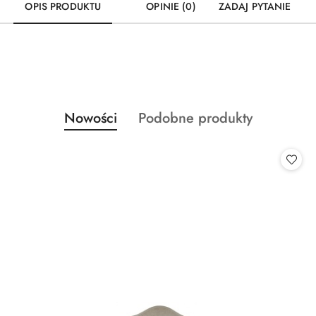
OPIS PRODUKTU
OPINIE (0)
ZADAJ PYTANIE
Produkty
Produkty
Nowości
Podobne produkty
Pomiń karuzelę produktów
o
o
statusie:
statusie: