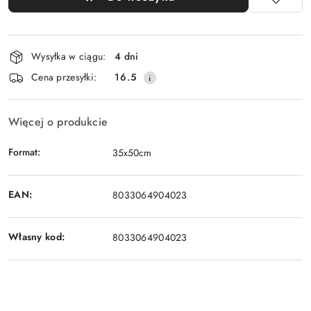
Dostępność
Wysyłka w ciągu:
4 dni
i
Cena przesyłki:
16.5
dostawa
Więcej o produkcie
Format:
35x50cm
EAN:
8033064904023
Własny kod:
8033064904023