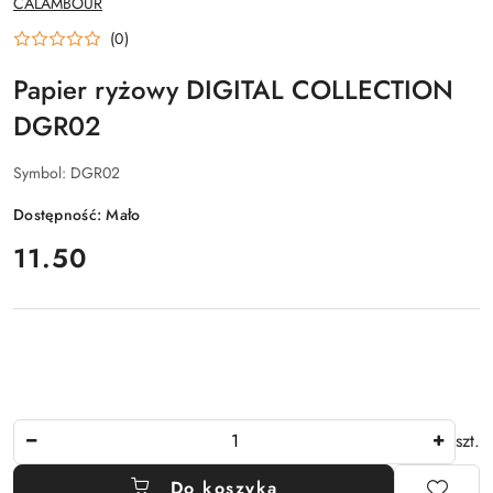
CALAMBOUR
PRODUCENTA:
(0)
Papier ryżowy DIGITAL COLLECTION
DGR02
Symbol:
DGR02
Dostępność:
Mało
cena:
11.50
Ilość
szt.
Do koszyka