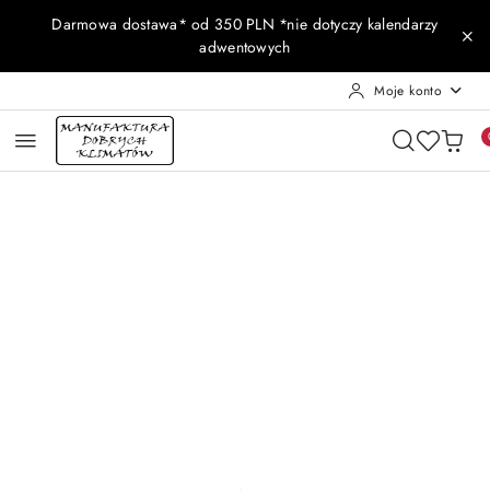
Przejdź do treści głównej
Przejdź do wyszukiwarki
Przejdź do moje konto
Przejdź do menu głównego
Przejdź do opisu produktu
Przejdź do stopki
Darmowa dostawa* od 350 PLN *nie dotyczy kalendarzy
adwentowych
Moje konto