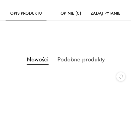
OPIS PRODUKTU
OPINIE (0)
ZADAJ PYTANIE
Produkty
Produkty
Nowości
Podobne produkty
Pomiń karuzelę produktów
o
o
statusie:
statusie: