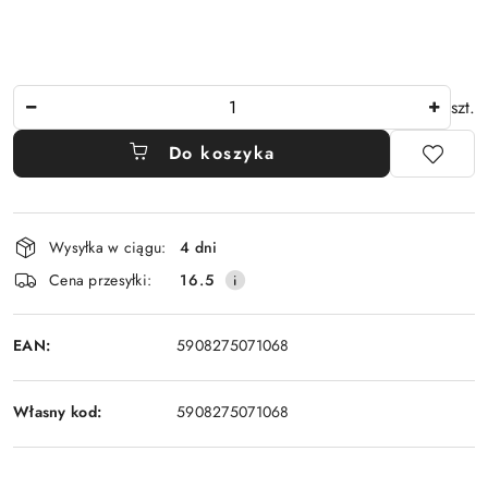
Ilość
szt.
Do koszyka
Dostępność
Wysyłka w ciągu:
4 dni
i
Cena przesyłki:
16.5
dostawa
EAN:
5908275071068
Własny kod:
5908275071068