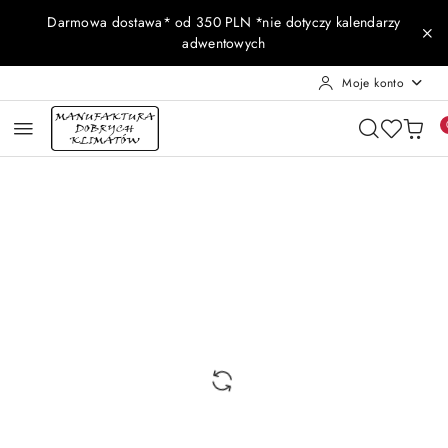
Przejdź do treści głównej
Przejdź do wyszukiwarki
Przejdź do moje konto
Przejdź do menu głównego
Przejdź do opisu produktu
Przejdź do stopki
Darmowa dostawa* od 350 PLN *nie dotyczy kalendarzy
adwentowych
Moje konto