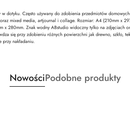
tny w dotyku. Często używany do zdobienia przedmiotów domowych
 oraz mixed media, artjournal i collage. Rozmiar: A4 (210mm x 2
m x 280mm. Znak wodny ABstudio widoczny tylko na zdjęciach onl
za się przy zdobieniu różnych powierzchni jak drewno, szkło, tek
e przy nakładaniu.
Produkty
Produkty
Nowości
Podobne produkty
o
o
statusie:
statusie: