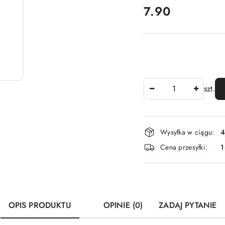
cena:
7.90
Ilość
szt.
Dostępność
Wysyłka w ciągu:
4
i
Cena przesyłki:
1
dostawa
OPIS PRODUKTU
OPINIE (0)
ZADAJ PYTANIE