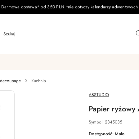
Darmowa dostawa* od 350 PLN *nie dotyczy kalendarzy adwentowych
 decoupage
Kuchnia
NAZWA
ABSTUDIO
PRODUCENTA:
Papier ryżowy
Symbol:
2345035
Dostępność:
Mało