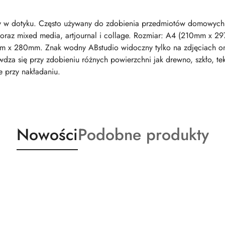
tny w dotyku. Często używany do zdobienia przedmiotów domowych
 oraz mixed media, artjournal i collage. Rozmiar: A4 (210mm x 2
m x 280mm. Znak wodny ABstudio widoczny tylko na zdjęciach onl
za się przy zdobieniu różnych powierzchni jak drewno, szkło, tek
e przy nakładaniu.
Produkty
Produkty
Nowości
Podobne produkty
o
o
statusie:
statusie: