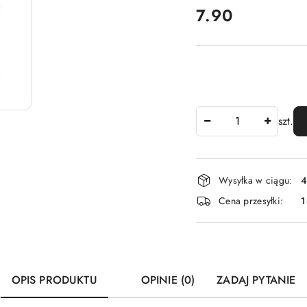
cena:
7.90
Ilość
szt.
Dostępność
Wysyłka w ciągu:
4
i
Cena przesyłki:
1
dostawa
OPIS PRODUKTU
OPINIE (0)
ZADAJ PYTANIE