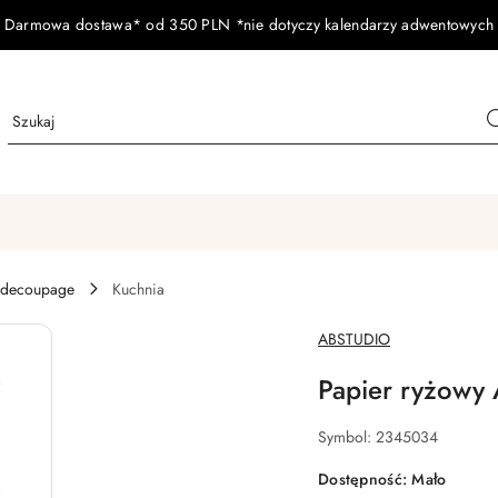
Darmowa dostawa* od 350 PLN *nie dotyczy kalendarzy adwentowych
 decoupage
Kuchnia
NAZWA
ABSTUDIO
PRODUCENTA:
Papier ryżowy
Symbol:
2345034
Dostępność:
Mało