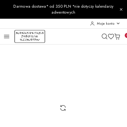
Przejdź do treści głównej
Przejdź do wyszukiwarki
Przejdź do moje konto
Przejdź do menu głównego
Przejdź do opisu produktu
Przejdź do stopki
Darmowa dostawa* od 350 PLN *nie dotyczy kalendarzy
adwentowych
Moje konto