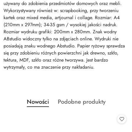
używany do zdobienia przedmiotów domowych oraz mebli.
Wykorzystywany również w: scrapbooking, przy tworzeniu
kartek oraz mixed media, artjournal i collage. Rozmiar: A4
(210mm x 297mm); 34-35 gsm / wysokiej jakości nadruk.
Rozmiar wydruku grafiki: 200mm x 280mm. Znak wodny
ABstudio widoczny tylko na zdjęciach online. Wydruki nie
posiadają znaku wodnego Abstudio. Papier ryżowy sprawdza
się przy zdobieniu różnych powierzchni jak drewno, szkło,
tektura, MDF, szkło oraz różne tworzywa. Jest bardzo
wytrzymały, co ma znaczenie przy nakładaniu.
Produkty
Produkty
Nowości
Podobne produkty
Pomiń karuzelę produktów
o
o
statusie:
statusie: