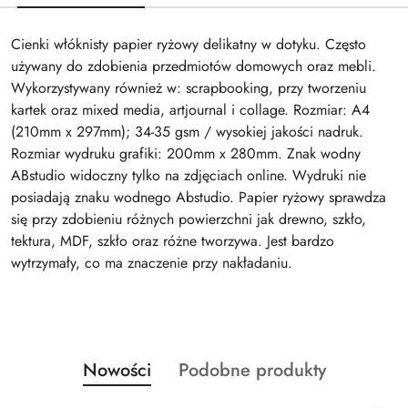
Cienki włóknisty papier ryżowy delikatny w dotyku. Często
używany do zdobienia przedmiotów domowych oraz mebli.
Wykorzystywany również w: scrapbooking, przy tworzeniu
kartek oraz mixed media, artjournal i collage. Rozmiar: A4
(210mm x 297mm); 34-35 gsm / wysokiej jakości nadruk.
Rozmiar wydruku grafiki: 200mm x 280mm. Znak wodny
ABstudio widoczny tylko na zdjęciach online. Wydruki nie
posiadają znaku wodnego Abstudio. Papier ryżowy sprawdza
się przy zdobieniu różnych powierzchni jak drewno, szkło,
tektura, MDF, szkło oraz różne tworzywa. Jest bardzo
wytrzymały, co ma znaczenie przy nakładaniu.
Produkty
Produkty
Nowości
Podobne produkty
Pomiń karuzelę produktów
o
o