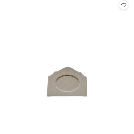
statusie:
statusie: