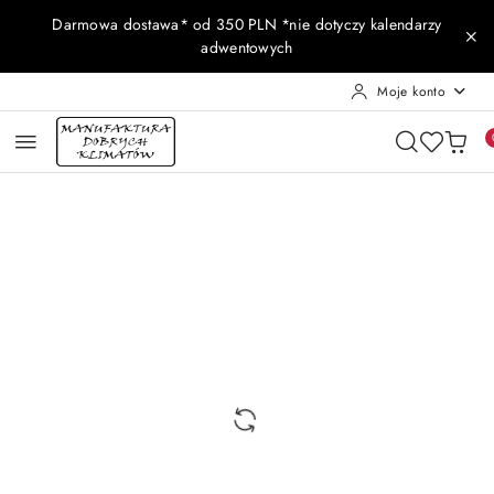
Przejdź do treści głównej
Przejdź do wyszukiwarki
Przejdź do moje konto
Przejdź do menu głównego
Przejdź do opisu produktu
Przejdź do stopki
Darmowa dostawa* od 350 PLN *nie dotyczy kalendarzy
adwentowych
Moje konto