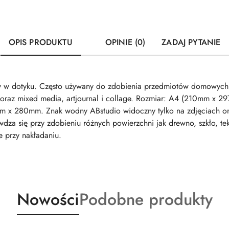
OPIS PRODUKTU
OPINIE (0)
ZADAJ PYTANIE
tny w dotyku. Często używany do zdobienia przedmiotów domowych
 oraz mixed media, artjournal i collage. Rozmiar: A4 (210mm x 2
m x 280mm. Znak wodny ABstudio widoczny tylko na zdjęciach onl
za się przy zdobieniu różnych powierzchni jak drewno, szkło, tek
e przy nakładaniu.
Produkty
Produkty
Nowości
Podobne produkty
o
o