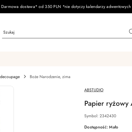
Darmowa dostawa* od 350 PLN *nie dotyczy kalendarzy adwentowych
 decoupage
Boże Narodzenie, zima
NAZWA
ABSTUDIO
PRODUCENTA:
Papier ryżowy
Symbol:
2342430
Dostępność:
Mało