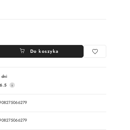
Do koszyka
 dni
6.5
908275066279
908275066279