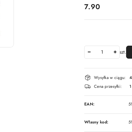
cena:
7.90
Ilość
szt.
Dostępność
Wysyłka w ciągu:
4
i
Cena przesyłki:
1
dostawa
EAN:
5
Własny kod:
5