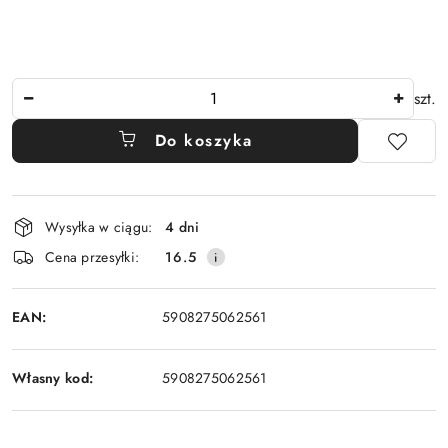
Ilość
szt.
Do koszyka
Dostępność
Wysyłka w ciągu:
4 dni
i
Cena przesyłki:
16.5
dostawa
EAN:
5908275062561
Własny kod:
5908275062561