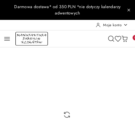
Przejdź do treści głównej
Przejdź do wyszukiwarki
Przejdź do moje konto
Przejdź do menu głównego
Przejdź do opisu produktu
Przejdź do stopki
Darmowa dostawa* od 350 PLN *nie dotyczy kalendarzy
adwentowych
Moje konto