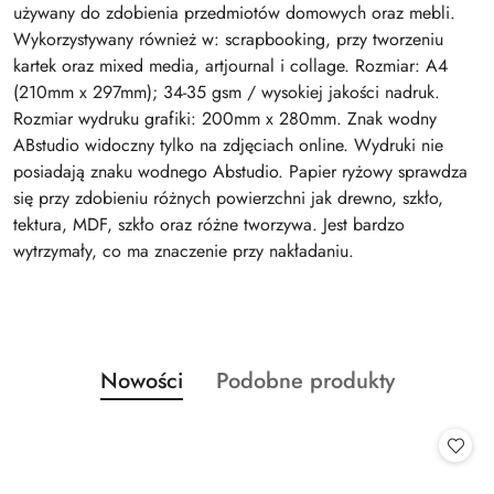
używany do zdobienia przedmiotów domowych oraz mebli.
Wykorzystywany również w: scrapbooking, przy tworzeniu
kartek oraz mixed media, artjournal i collage. Rozmiar: A4
(210mm x 297mm); 34-35 gsm / wysokiej jakości nadruk.
Rozmiar wydruku grafiki: 200mm x 280mm. Znak wodny
ABstudio widoczny tylko na zdjęciach online. Wydruki nie
posiadają znaku wodnego Abstudio. Papier ryżowy sprawdza
się przy zdobieniu różnych powierzchni jak drewno, szkło,
tektura, MDF, szkło oraz różne tworzywa. Jest bardzo
wytrzymały, co ma znaczenie przy nakładaniu.
Produkty
Produkty
Nowości
Podobne produkty
Pomiń karuzelę produktów
o
o
statusie:
statusie: