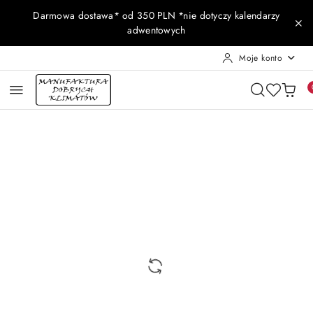
Przejdź do treści głównej
Przejdź do wyszukiwarki
Przejdź do moje konto
Przejdź do menu głównego
Przejdź do opisu produktu
Przejdź do stopki
Darmowa dostawa* od 350 PLN *nie dotyczy kalendarzy
adwentowych
Moje konto