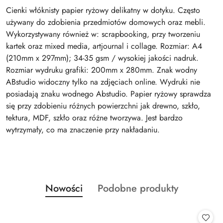
Cienki włóknisty papier ryżowy delikatny w dotyku. Często
używany do zdobienia przedmiotów domowych oraz mebli.
Wykorzystywany również w: scrapbooking, przy tworzeniu
kartek oraz mixed media, artjournal i collage. Rozmiar: A4
(210mm x 297mm); 34-35 gsm / wysokiej jakości nadruk.
Rozmiar wydruku grafiki: 200mm x 280mm. Znak wodny
ABstudio widoczny tylko na zdjęciach online. Wydruki nie
posiadają znaku wodnego Abstudio. Papier ryżowy sprawdza
się przy zdobieniu różnych powierzchni jak drewno, szkło,
tektura, MDF, szkło oraz różne tworzywa. Jest bardzo
wytrzymały, co ma znaczenie przy nakładaniu.
Produkty
Produkty
Nowości
Podobne produkty
Pomiń karuzelę produktów
o
o
statusie:
statusie: