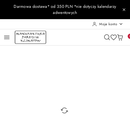
Przejdź do treści głównej
Przejdź do wyszukiwarki
Przejdź do moje konto
Przejdź do menu głównego
Przejdź do opisu produktu
Przejdź do stopki
Darmowa dostawa* od 350 PLN *nie dotyczy kalendarzy
adwentowych
Moje konto