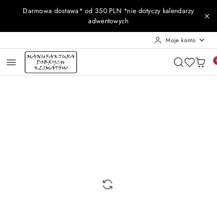
Przejdź do treści głównej
Przejdź do wyszukiwarki
Przejdź do moje konto
Przejdź do menu głównego
Przejdź do opisu produktu
Przejdź do stopki
Darmowa dostawa* od 350 PLN *nie dotyczy kalendarzy
adwentowych
Moje konto