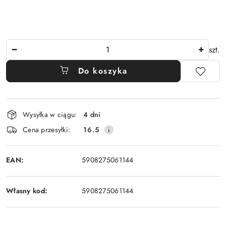
Ilość
szt.
Do koszyka
Dostępność
Wysyłka w ciągu:
4 dni
i
Cena przesyłki:
16.5
dostawa
EAN:
5908275061144
Własny kod:
5908275061144