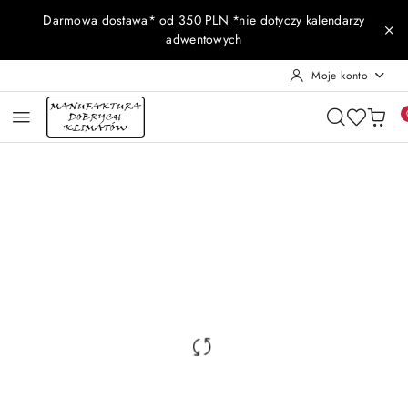
Przejdź do treści głównej
Przejdź do wyszukiwarki
Przejdź do moje konto
Przejdź do menu głównego
Przejdź do opisu produktu
Przejdź do stopki
Darmowa dostawa* od 350 PLN *nie dotyczy kalendarzy
adwentowych
Moje konto