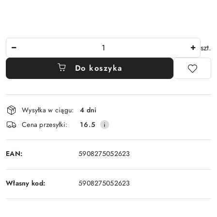
Ilość
szt.
Do koszyka
Dostępność
Wysyłka w ciągu:
4 dni
i
Cena przesyłki:
16.5
dostawa
EAN:
5908275052623
Własny kod:
5908275052623