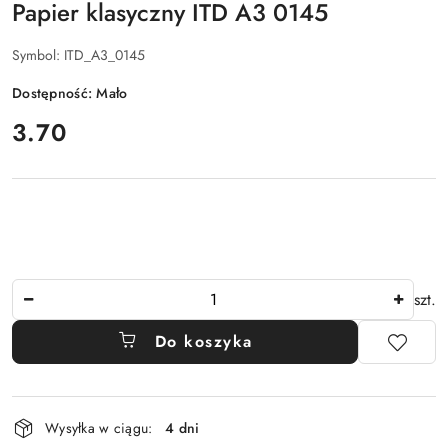
Papier klasyczny ITD A3 0145
Symbol:
ITD_A3_0145
Dostępność:
Mało
cena:
3.70
Ilość
szt.
Do koszyka
Dostępność
Wysyłka w ciągu:
4 dni
i