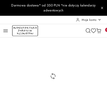
Przejdź do treści głównej
Przejdź do wyszukiwarki
Przejdź do moje konto
Przejdź do menu głównego
Przejdź do opisu produktu
Przejdź do stopki
Darmowa dostawa* od 350 PLN *nie dotyczy kalendarzy
adwentowych
Moje konto