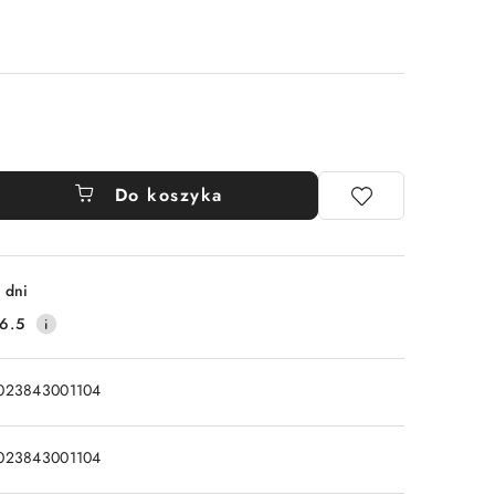
Do koszyka
 dni
6.5
023843001104
023843001104