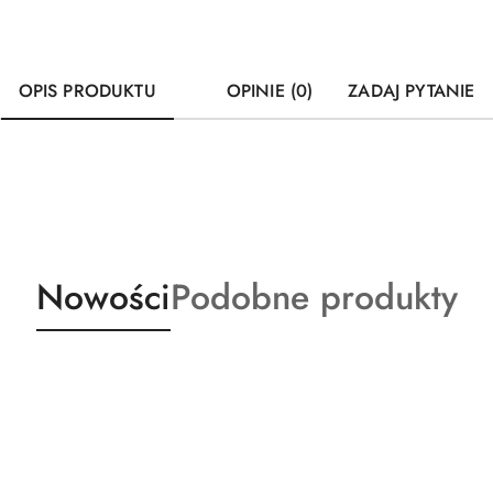
OPIS PRODUKTU
OPINIE (0)
ZADAJ PYTANIE
Produkty
Produkty
Nowości
Podobne produkty
o
o
statusie:
statusie: