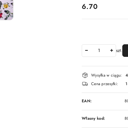
cena:
6.70
Ilość
szt.
Dostępność
Wysyłka w ciągu:
4
i
Cena przesyłki:
1
dostawa
EAN:
8
Własny kod:
8