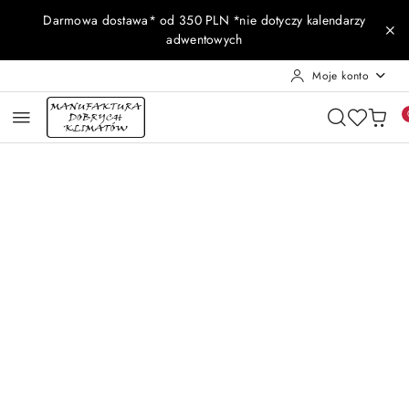
Przejdź do treści głównej
Przejdź do wyszukiwarki
Przejdź do moje konto
Przejdź do menu głównego
Przejdź do opisu produktu
Przejdź do stopki
Darmowa dostawa* od 350 PLN *nie dotyczy kalendarzy
adwentowych
Moje konto