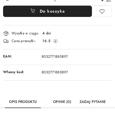
szt.
Do koszyka
Dostępność
Wysyłka w ciągu:
4 dni
i
Cena przesyłki:
16.5
dostawa
EAN:
8032771880897
Własny kod:
8032771880897
OPIS PRODUKTU
OPINIE (0)
ZADAJ PYTANIE