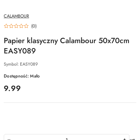
NAZWA
CALAMBOUR
PRODUCENTA:
(0)
Papier klasyczny Calambour 50x70cm
EASY089
Symbol:
EASY089
Dostępność:
Mało
cena:
9.99
Ilość