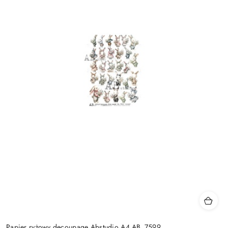
Papier ryżowy decoupage Abstudio A4 AB_7599