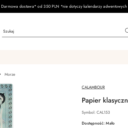
Darmowa dostawa* od 350 PLN *nie dotyczy kalendarzy adwentowych
Morze
NAZWA
CALAMBOUR
PRODUCENTA:
Papier klasyc
Symbol:
CAL153
Dostępność:
Mało