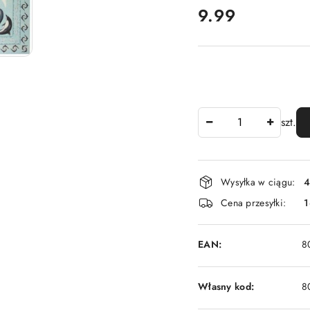
cena:
9.99
Ilość
szt.
Dostępność
Wysyłka w ciągu:
4
i
Cena przesyłki:
1
dostawa
EAN:
8
Własny kod:
8