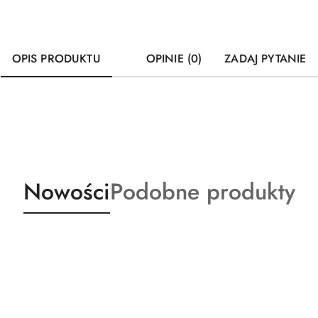
OPIS PRODUKTU
OPINIE (0)
ZADAJ PYTANIE
Produkty
Produkty
Nowości
Podobne produkty
o
o
statusie:
statusie: