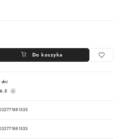
Do koszyka
 dni
6.5
032771881535
032771881535