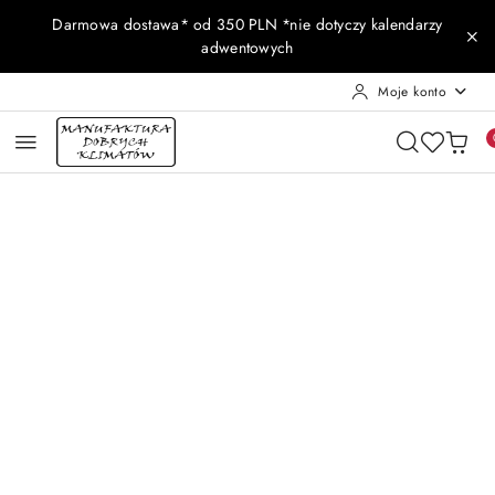
Przejdź do treści głównej
Przejdź do wyszukiwarki
Przejdź do moje konto
Przejdź do menu głównego
Przejdź do opisu produktu
Przejdź do stopki
Darmowa dostawa* od 350 PLN *nie dotyczy kalendarzy
adwentowych
Moje konto