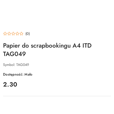
(0)
Papier do scrapbookingu A4 ITD
TAG049
Symbol:
TAG049
Dostępność:
Mało
cena:
2.30