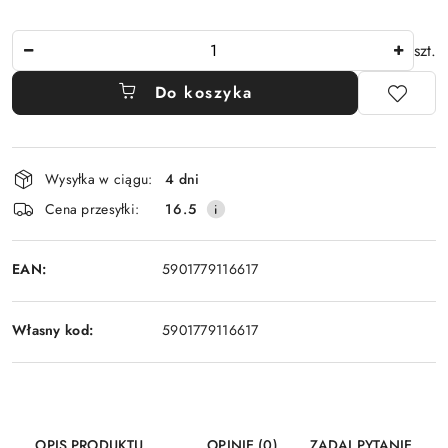
Ilość
szt.
Do koszyka
Dostępność
Wysyłka w ciągu:
4 dni
i
Cena przesyłki:
16.5
dostawa
EAN:
5901779116617
Własny kod:
5901779116617
OPIS PRODUKTU
OPINIE (0)
ZADAJ PYTANIE