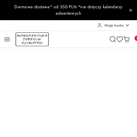
Przejdź do treści głównej
Przejdź do wyszukiwarki
Przejdź do moje konto
Przejdź do menu głównego
Przejdź do opisu produktu
Przejdź do stopki
Darmowa dostawa* od 350 PLN *nie dotyczy kalendarzy
adwentowych
Moje konto