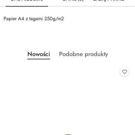
Papier A4 z tagami 250g/m2
Produkty
Produkty
Nowości
Podobne produkty
Pomiń karuzelę produktów
o
o
statusie:
statusie: