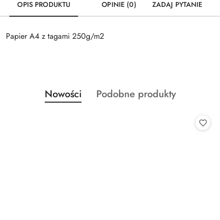
OPIS PRODUKTU
OPINIE (0)
ZADAJ PYTANIE
Papier A4 z tagami 250g/m2
Produkty
Produkty
Nowości
Podobne produkty
Pomiń karuzelę produktów
o
o
statusie:
statusie: