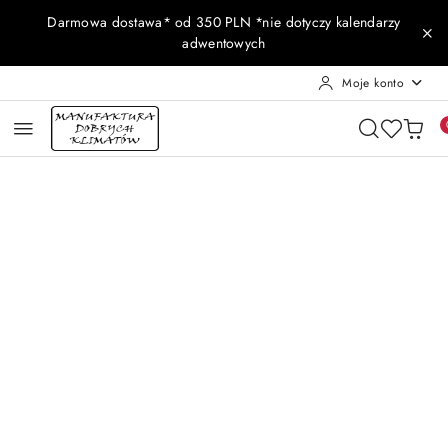
Przejdź do treści głównej
Przejdź do wyszukiwarki
Przejdź do moje konto
Przejdź do menu głównego
Przejdź do opisu produktu
Przejdź do stopki
Darmowa dostawa* od 350 PLN *nie dotyczy kalendarzy
adwentowych
Moje konto