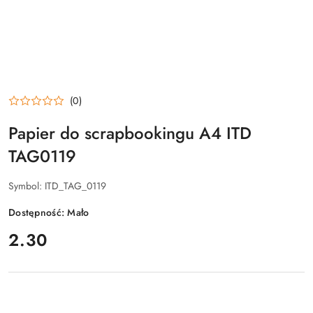
(0)
Papier do scrapbookingu A4 ITD
TAG0119
Symbol:
ITD_TAG_0119
Dostępność:
Mało
cena:
2.30