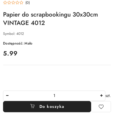
(0)
Papier do scrapbookingu 30x30cm
VINTAGE 4012
Symbol:
4012
Dostępność:
Mało
cena:
5.99
Ilość
szt.
Do koszyka