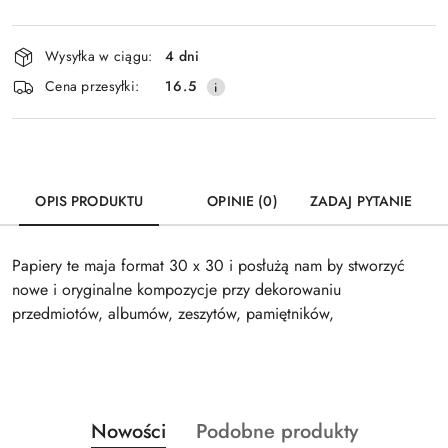
Dostępność
Wysyłka w ciągu:
4 dni
i
Cena przesyłki:
16.5
dostawa
OPIS PRODUKTU
OPINIE (0)
ZADAJ PYTANIE
Papiery te maja format 30 x 30 i posłużą nam by stworzyć
nowe i oryginalne kompozycje przy dekorowaniu
przedmiotów, albumów, zeszytów, pamiętników,
Produkty
Produkty
Nowości
Podobne produkty
Pomiń karuzelę produktów