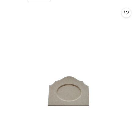
o
o
statusie:
statusie: