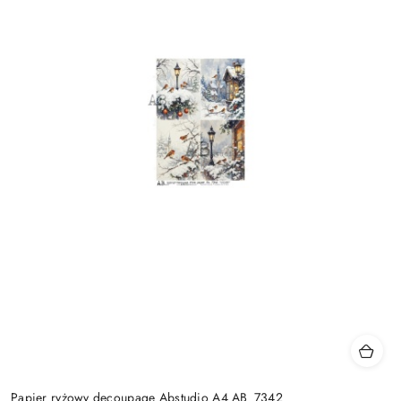
Papier ryżowy decoupage Abstudio A4 AB_7342