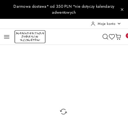
Przejdź do treści głównej
Przejdź do wyszukiwarki
Przejdź do moje konto
Przejdź do menu głównego
Przejdź do opisu produktu
Przejdź do stopki
Darmowa dostawa* od 350 PLN *nie dotyczy kalendarzy
adwentowych
Moje konto