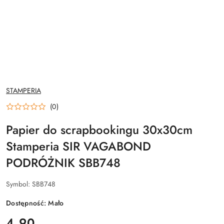
NAZWA
STAMPERIA
PRODUCENTA:
(0)
Papier do scrapbookingu 30x30cm
Stamperia SIR VAGABOND
PODRÓŻNIK SBB748
Symbol:
SBB748
Dostępność:
Mało
cena:
4.90