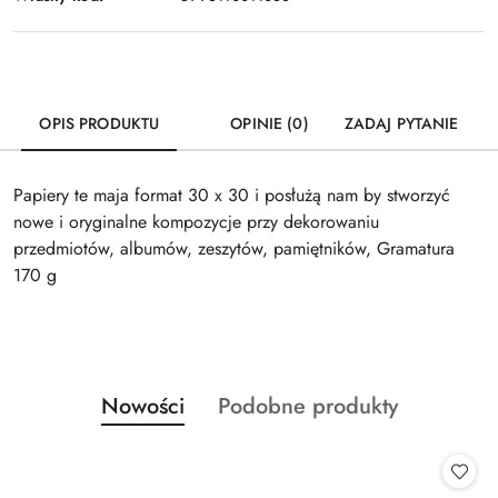
OPIS PRODUKTU
OPINIE (0)
ZADAJ PYTANIE
Papiery te maja format 30 x 30 i posłużą nam by stworzyć
nowe i oryginalne kompozycje przy dekorowaniu
przedmiotów, albumów, zeszytów, pamiętników, Gramatura
170 g
Produkty
Produkty
Nowości
Podobne produkty
Pomiń karuzelę produktów
o
o
statusie:
statusie: