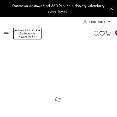
Przejdź do treści głównej
Przejdź do wyszukiwarki
Przejdź do moje konto
Przejdź do menu głównego
Przejdź do opisu produktu
Przejdź do stopki
Darmowa dostawa* od 350 PLN *nie dotyczy kalendarzy
adwentowych
Moje konto