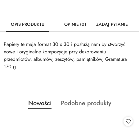
OPIS PRODUKTU
OPINIE (0)
ZADAJ PYTANIE
Papiery te maja format 30 x 30 i posłużą nam by stworzyć
nowe i oryginalne kompozycje przy dekorowaniu
przedmiotów, albumów, zeszytów, pamiętników, Gramatura
170 g
Produkty
Produkty
Nowości
Podobne produkty
Pomiń karuzelę produktów
o
o
statusie:
statusie: