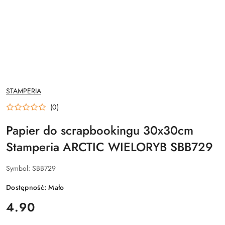
NAZWA
STAMPERIA
PRODUCENTA:
(0)
Papier do scrapbookingu 30x30cm
Stamperia ARCTIC WIELORYB SBB729
Symbol:
SBB729
Dostępność:
Mało
cena:
4.90