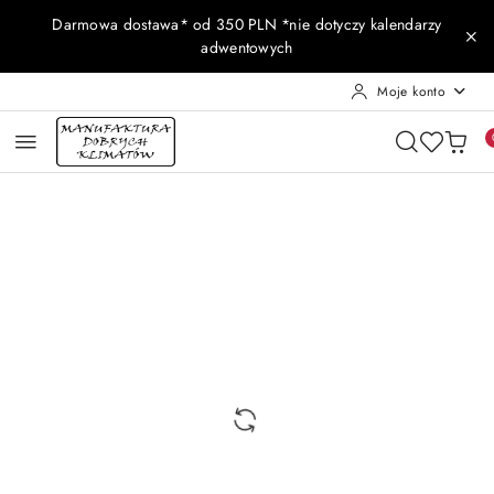
Przejdź do treści głównej
Przejdź do wyszukiwarki
Przejdź do moje konto
Przejdź do menu głównego
Przejdź do opisu produktu
Przejdź do stopki
Darmowa dostawa* od 350 PLN *nie dotyczy kalendarzy
adwentowych
Moje konto