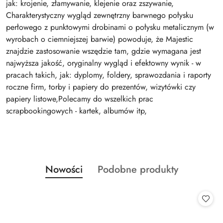
jak: krojenie, złamywanie, klejenie oraz zszywanie,
Charakterystyczny wygląd zewnętrzny barwnego połysku
perłowego z punktowymi drobinami o połysku metalicznym (w
wyrobach o ciemniejszej barwie) powoduje, że Majestic
znajdzie zastosowanie wszędzie tam, gdzie wymagana jest
najwyższa jakość, oryginalny wygląd i efektowny wynik - w
pracach takich, jak: dyplomy, foldery, sprawozdania i raporty
roczne firm, torby i papiery do prezentów, wizytówki czy
papiery listowe,Polecamy do wszelkich prac
scrapbookingowych - kartek, albumów itp,
Produkty
Produkty
Nowości
Podobne produkty
Pomiń karuzelę produktów
o
o
statusie:
statusie: