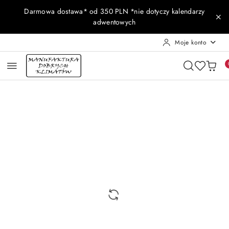
Przejdź do treści głównej
Przejdź do wyszukiwarki
Przejdź do moje konto
Przejdź do menu głównego
Przejdź do opisu produktu
Przejdź do stopki
Darmowa dostawa* od 350 PLN *nie dotyczy kalendarzy
adwentowych
Moje konto