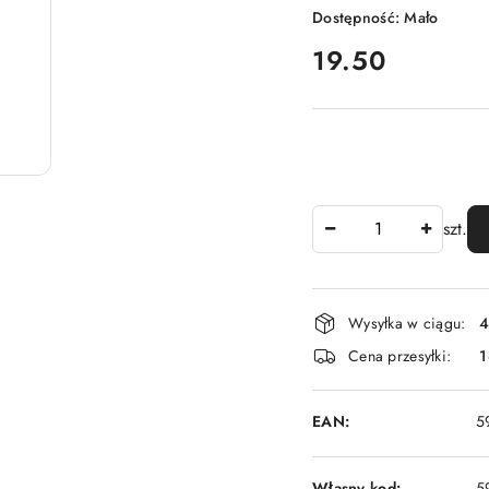
Dostępność:
Mało
cena:
19.50
Ilość
szt.
Dostępność
Wysyłka w ciągu:
4
i
Cena przesyłki:
1
dostawa
EAN:
5
Własny kod:
5