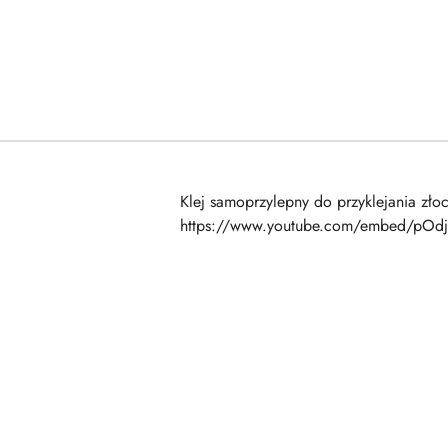
Klej samoprzylepny do przyklejania zło
https://www.youtube.com/embed/pOd
Pomiń karuzelę produktów