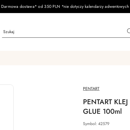
Darmowa dostawa* od 350 PLN *nie dotyczy kalendarzy adwentowych
NAZWA
PENTART
PRODUCENTA:
PENTART KLE
GLUE 100ml
Symbol:
42579