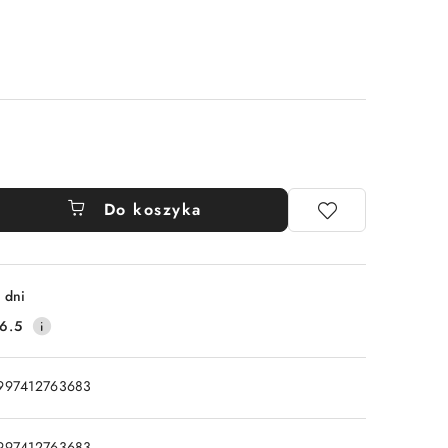
Do koszyka
 dni
6.5
997412763683
997412763683