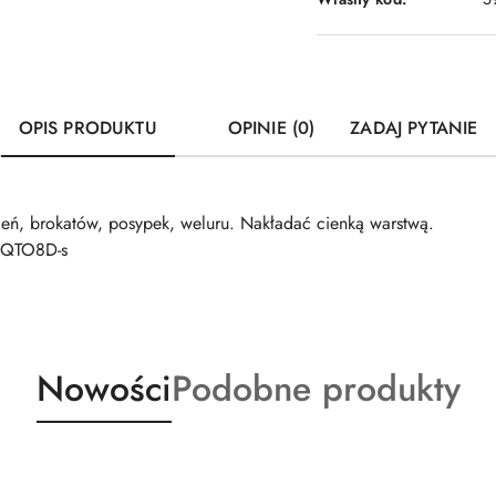
OPIS PRODUKTU
OPINIE (0)
ZADAJ PYTANIE
ceń, brokatów, posypek, weluru. Nakładać cienką warstwą.
jQTO8D-s
Produkty
Produkty
Nowości
Podobne produkty
o
o
statusie:
statusie: