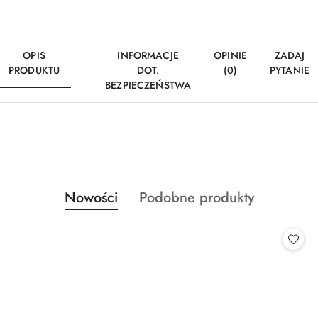
OPIS
INFORMACJE
OPINIE
ZADAJ
PRODUKTU
DOT.
(0)
PYTANIE
BEZPIECZEŃSTWA
Produkty
Produkty
Nowości
Podobne produkty
Pomiń karuzelę produktów
o
o
statusie:
statusie: