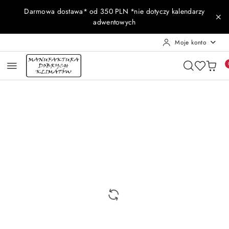
Przejdź do treści głównej
Przejdź do wyszukiwarki
Przejdź do moje konto
Przejdź do menu głównego
Przejdź do opisu produktu
Przejdź do stopki
Darmowa dostawa* od 350 PLN *nie dotyczy kalendarzy
adwentowych
Moje konto