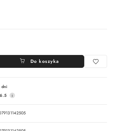
Do koszyka
 dni
6.5
079131142505
079131142505