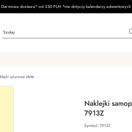
Darmowa dostawa* od 350 PLN *nie dotyczy kalendarzy adwentowych
klejki ażurowe złote
Naklejki samo
7913Z
Symbol:
7913Z