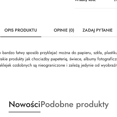
OPIS PRODUKTU
OPINIE (0)
ZADAJ PYTANIE
bardzo łatwy sposób przyklejać można do papieru, szkła, plastiku, 
kie produkty jak chociażby papeterię, świece, albumy fotograficz
klejek ozdobnych są nieograniczone i zależą jedynie od wyobraźn
Produkty
Produkty
Nowości
Podobne produkty
o
o