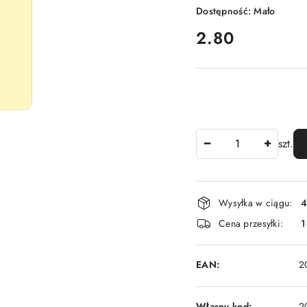
Dostępność:
Mało
cena:
2.80
Ilość
szt.
Dostępność
Wysyłka w ciągu:
4
i
Cena przesyłki:
1
dostawa
EAN:
2
Własny kod:
2