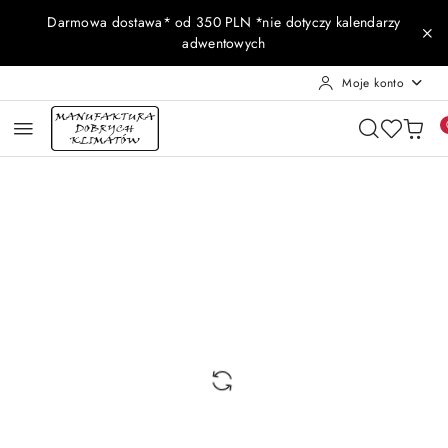
Przejdź do treści głównej
Przejdź do wyszukiwarki
Przejdź do moje konto
Przejdź do menu głównego
Przejdź do opisu produktu
Przejdź do stopki
Darmowa dostawa* od 350 PLN *nie dotyczy kalendarzy
adwentowych
Moje konto