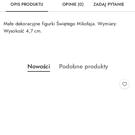
OPIS PRODUKTU
OPINIE (0)
ZADAJ PYTANIE
Małe dekoracyjne figurki Świętego Mikołaja. Wymiary:
Wysokość 4,7 cm.
Produkty
Produkty
Nowości
Podobne produkty
Pomiń karuzelę produktów
o
o
statusie:
statusie: