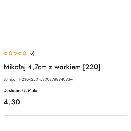
(0)
Mikołaj 4,7cm z workiem [220]
Symbol:
H2304220_5900378884033w
Dostępność:
Mało
cena:
4.30