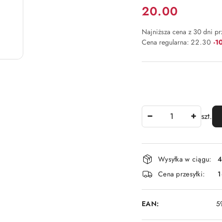
Cena:
20.00
Najniższa cena z 30 dni p
Rab
Cena regularna:
22.30
-1
Ilość
szt.
Dostępność
Wysyłka w ciągu:
4
i
Cena przesyłki:
1
dostawa
EAN:
5