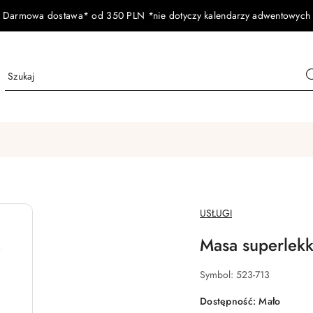
Darmowa dostawa* od 350 PLN *nie dotyczy kalendarzy adwentowych
NAZWA
USŁUGI
PRODUCENTA:
Masa superlekk
Symbol:
523-713
Dostępność:
Mało