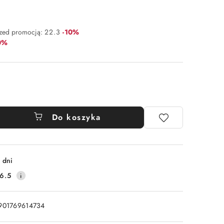
Rabat:
rzed promocją:
22.3
-10%
at:
0%
Do koszyka
 dni
6.5
901769614734