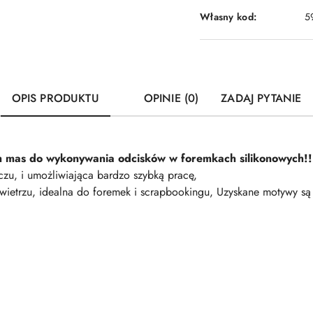
Własny kod:
5
OPIS PRODUKTU
OPINIE (0)
ZADAJ PYTANIE
m mas do wykonywania odcisków w foremkach silikonowych!!
rczu, i umożliwiająca bardzo szybką pracę,
ietrzu, idealna do foremek i scrapbookingu, Uzyskane motywy są b