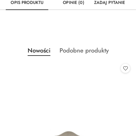
OPIS PRODUKTU
OPINIE (0)
ZADAJ PYTANIE
Produkty
Produkty
Nowości
Podobne produkty
Pomiń karuzelę produktów
o
o
statusie:
statusie: