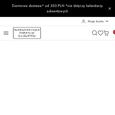
Przejdź do treści głównej
Przejdź do wyszukiwarki
Przejdź do moje konto
Przejdź do menu głównego
Przejdź do opisu produktu
Przejdź do stopki
Darmowa dostawa* od 350 PLN *nie dotyczy kalendarzy
adwentowych
Moje konto