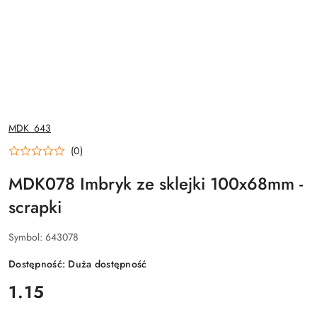
NAZWA
MDK_643
PRODUCENTA:
(0)
MDK078 Imbryk ze sklejki 100x68mm -
scrapki
Symbol:
643078
Dostępność:
Duża dostępność
cena:
1.15