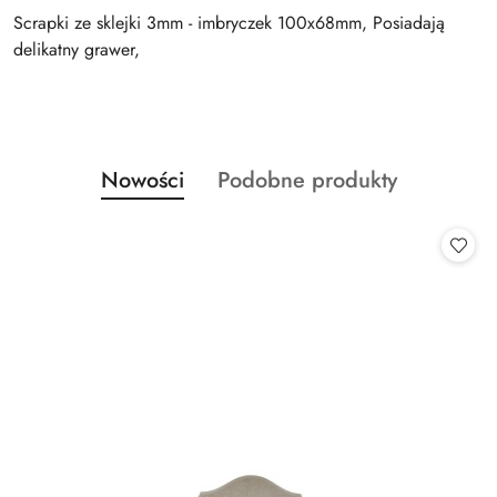
Scrapki ze sklejki 3mm - imbryczek 100x68mm, Posiadają
delikatny grawer,
Produkty
Produkty
Nowości
Podobne produkty
Pomiń karuzelę produktów
o
o
statusie:
statusie: