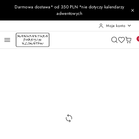
Przejdź do treści głównej
Przejdź do wyszukiwarki
Przejdź do moje konto
Przejdź do menu głównego
Przejdź do opisu produktu
Przejdź do stopki
Darmowa dostawa* od 350 PLN *nie dotyczy kalendarzy
adwentowych
Moje konto