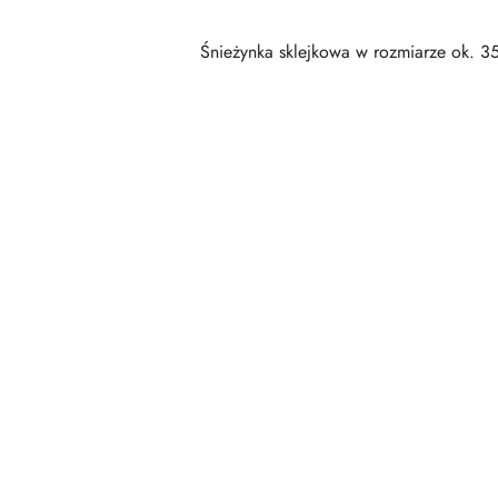
Śnieżynka sklejkowa w rozmiarze ok. 3
Pomiń karuzelę produktów