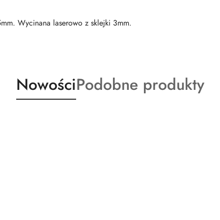
5mm. Wycinana laserowo z sklejki 3mm.
Produkty
Produkty
Nowości
Podobne produkty
o
o
statusie:
statusie: