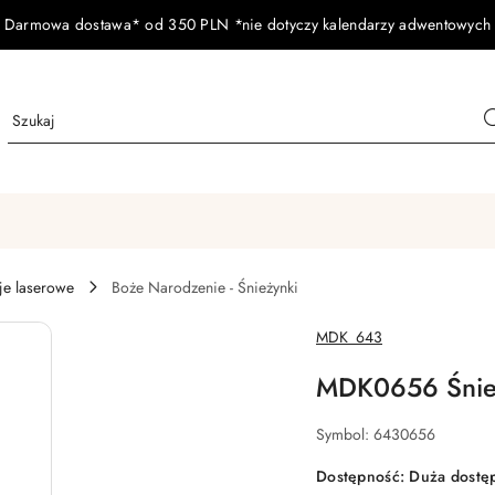
Darmowa dostawa* od 350 PLN *nie dotyczy kalendarzy adwentowych
je laserowe
Boże Narodzenie - Śnieżynki
NAZWA
MDK_643
PRODUCENTA:
MDK0656 Śnież
Symbol:
6430656
Dostępność:
Duża dostę