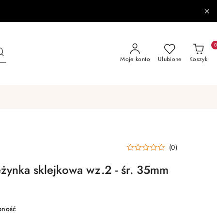
Moje konto
Ulubione
Koszyk
(0)
ynka sklejkowa wz.2 - śr. 35mm
pność