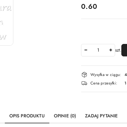
cena:
0.60
Ilość
szt.
Dostępność
Wysyłka w ciągu:
4
i
Cena przesyłki:
1
dostawa
OPIS PRODUKTU
OPINIE (0)
ZADAJ PYTANIE