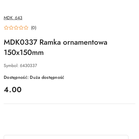
NAZWA
MDK_643
PRODUCENTA:
(0)
MDK0337 Ramka ornamentowa
150x150mm
Symbol:
6430337
Dostępność:
Duża dostępność
cena:
4.00
Ilość