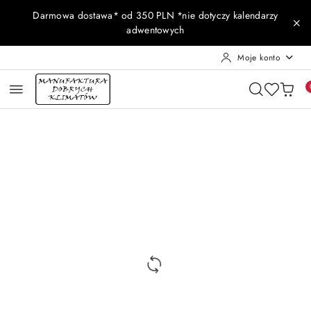
Przejdź do treści głównej
Przejdź do wyszukiwarki
Przejdź do moje konto
Przejdź do menu głównego
Przejdź do opisu produktu
Przejdź do stopki
Darmowa dostawa* od 350 PLN *nie dotyczy kalendarzy
adwentowych
Moje konto