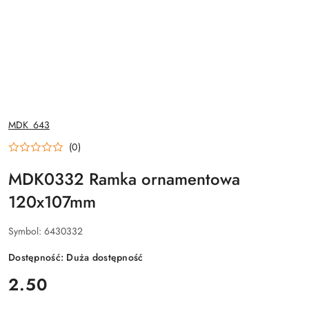
NAZWA
MDK_643
PRODUCENTA:
(0)
MDK0332 Ramka ornamentowa
120x107mm
Symbol:
6430332
Dostępność:
Duża dostępność
cena:
2.50