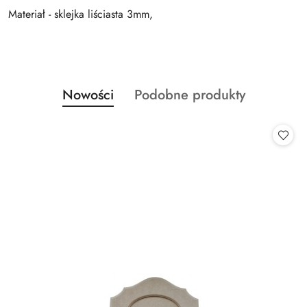
Materiał - sklejka liściasta 3mm,
Produkty
Produkty
Nowości
Podobne produkty
Pomiń karuzelę produktów
o
o
statusie:
statusie: