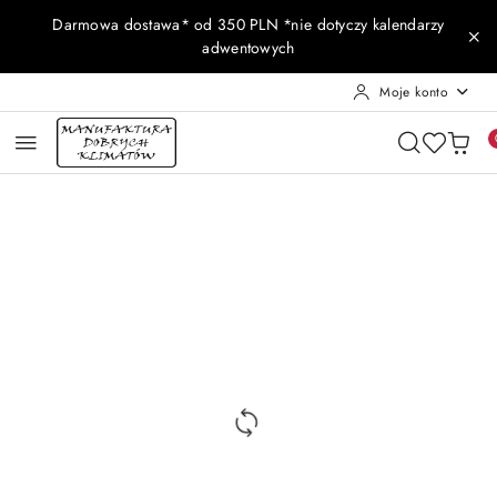
Przejdź do treści głównej
Przejdź do wyszukiwarki
Przejdź do moje konto
Przejdź do menu głównego
Przejdź do opisu produktu
Przejdź do stopki
Darmowa dostawa* od 350 PLN *nie dotyczy kalendarzy
adwentowych
Moje konto