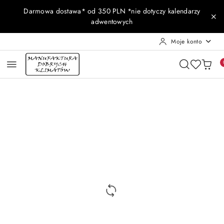
Przejdź do treści głównej
Przejdź do wyszukiwarki
Przejdź do moje konto
Przejdź do menu głównego
Przejdź do opisu produktu
Przejdź do stopki
Darmowa dostawa* od 350 PLN *nie dotyczy kalendarzy
adwentowych
Moje konto