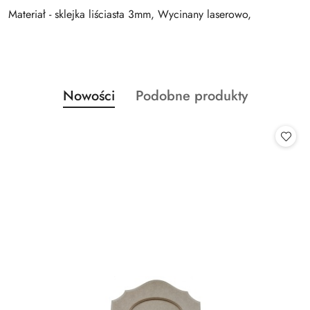
Materiał - sklejka liściasta 3mm, Wycinany laserowo,
Produkty
Produkty
Nowości
Podobne produkty
Pomiń karuzelę produktów
o
o
statusie:
statusie: