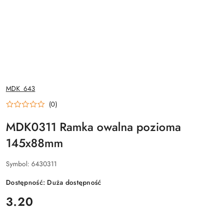
NAZWA
MDK_643
PRODUCENTA:
(0)
MDK0311 Ramka owalna pozioma
145x88mm
Symbol:
6430311
Dostępność:
Duża dostępność
cena:
3.20