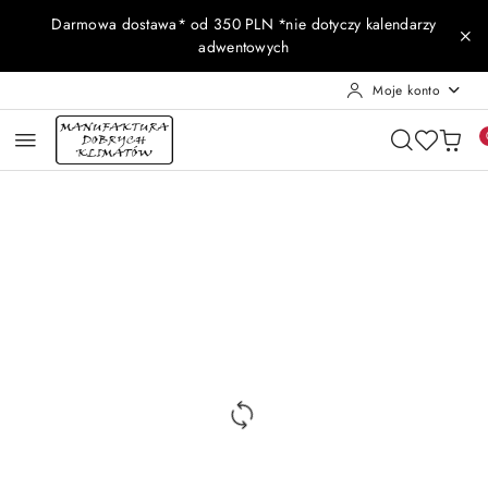
Przejdź do treści głównej
Przejdź do wyszukiwarki
Przejdź do moje konto
Przejdź do menu głównego
Przejdź do opisu produktu
Przejdź do stopki
Darmowa dostawa* od 350 PLN *nie dotyczy kalendarzy
adwentowych
Moje konto