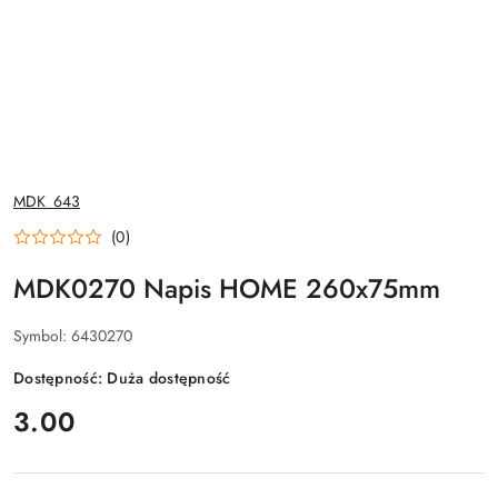
NAZWA
MDK_643
PRODUCENTA:
(0)
MDK0270 Napis HOME 260x75mm
Symbol:
6430270
Dostępność:
Duża dostępność
cena:
3.00