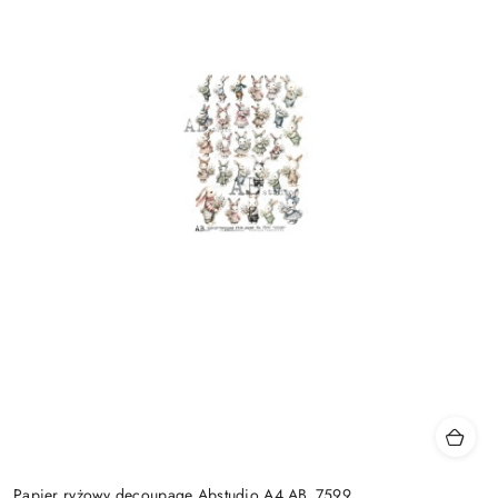
Papier ryżowy decoupage Abstudio A4 AB_7599