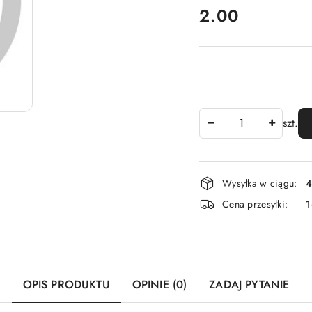
cena:
2.00
Ilość
szt.
Dostępność
Wysyłka w ciągu:
4
i
Cena przesyłki:
1
dostawa
OPIS PRODUKTU
OPINIE (0)
ZADAJ PYTANIE