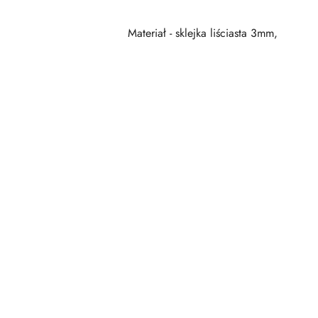
Materiał - sklejka liściasta 3mm,
Pomiń karuzelę produktów