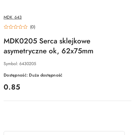
NAZWA
MDK_643
PRODUCENTA:
(0)
MDK0205 Serca sklejkowe
asymetryczne ok, 62x75mm
Symbol:
6430205
Dostępność:
Duża dostępność
cena:
0.85
Ilość