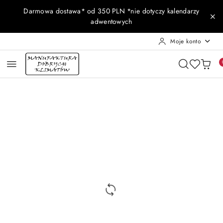
Przejdź do treści głównej
Przejdź do wyszukiwarki
Przejdź do moje konto
Przejdź do menu głównego
Przejdź do opisu produktu
Przejdź do stopki
Darmowa dostawa* od 350 PLN *nie dotyczy kalendarzy
adwentowych
Moje konto